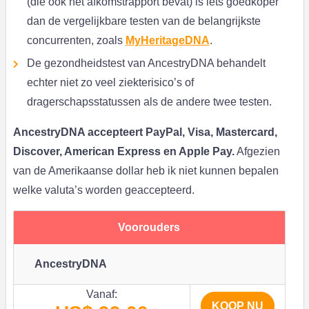
(die ook het afkomstrapport bevat) is iets goedkoper
dan de vergelijkbare testen van de belangrijkste
concurrenten, zoals
MyHeritageDNA
.
De gezondheidstest van AncestryDNA behandelt
echter niet zo veel ziekterisico’s of
dragerschapsstatussen als de andere twee testen.
AncestryDNA accepteert PayPal, Visa, Mastercard,
Discover, American Express en Apple Pay.
Afgezien
van de Amerikaanse dollar heb ik niet kunnen bepalen
welke valuta’s worden geaccepteerd.
Voorouders
AncestryDNA
Vanaf:
KOOP NU