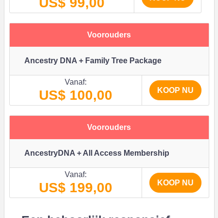
US$ 99,00
Voorouders
Ancestry DNA + Family Tree Package
Vanaf:
KOOP NU
US$ 100,00
Voorouders
AncestryDNA + All Access Membership
Vanaf:
KOOP NU
US$ 199,00